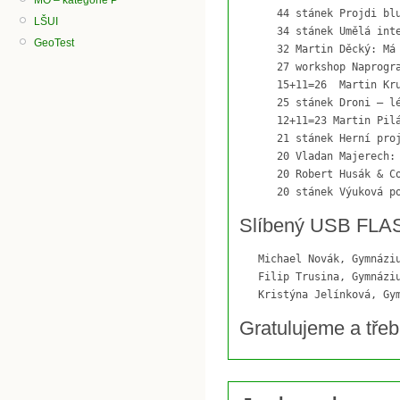
      44 stánek Projdi blu
LŠUI
      34 stánek Umělá inte
GeoTest
      32 Martin Děcký: Má 
      27 workshop Naprogra
      15+11=26	Martin Kruliš: Moderní hardware a paralelní programování

      25 stánek Droni – lé
      12+11=23 Martin Pilá
      21 stánek Herní proj
      20 Vladan Majerech: 
      20 Robert Husák & Co
Slíbený USB FLASH
   Michael Novák, Gymnáziu
   Filip Trusina, Gymnáziu
Gratulujeme a tře