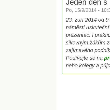
Jeden den s 
Po, 15/9/2014 - 10
23. září 2014 od 
náměstí uskutečn
prezentací i prakt
šikovným žákům zák
zajímavého podnik
Podívejte se na
p
nebo kolegy a přijď