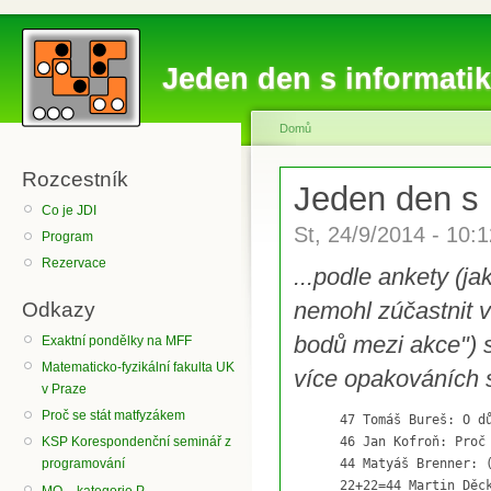
Jeden den s informatik
Domů
Rozcestník
Jeden den s 
Co je JDI
St, 24/9/2014 - 10:
Program
Rezervace
...podle ankety (ja
nemohl zúčastnit v
Odkazy
bodů mezi akce") se
Exaktní pondělky na MFF
Matematicko-fyzikální fakulta UK
více opakováních 
v Praze
Proč se stát matfyzákem
      47 Tomáš Bureš: O dů
      46 Jan Kofroň: Proč 
KSP Korespondenční seminář z
      44 Matyáš Brenner: (
programování
      22+22=44 Martin Děck
MO – kategorie P